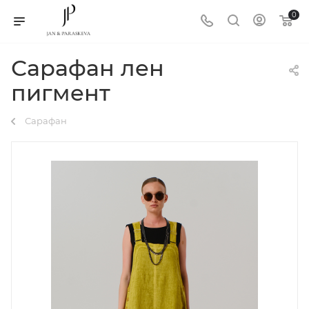
0
Сарафан лен
пигмент
Сарафан