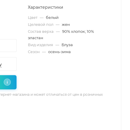
Характеристики
Цвет
—
белый
Целевой пол
—
жен
Состав верха
—
90% хлопок; 10%
эластан
Вид изделия
—
Блуза
Сезон
—
осень-зима
у
i
тернет-магазина и может отличаться от цен в розничных