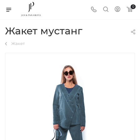
0
Жакет мустанг
Жакет