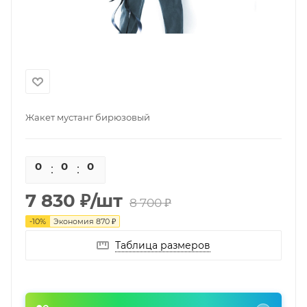
Жакет мустанг бирюзовый
0
0
0
0
7 830
₽
/шт
8 700
₽
-
10
%
Экономия
870
₽
Таблица размеров