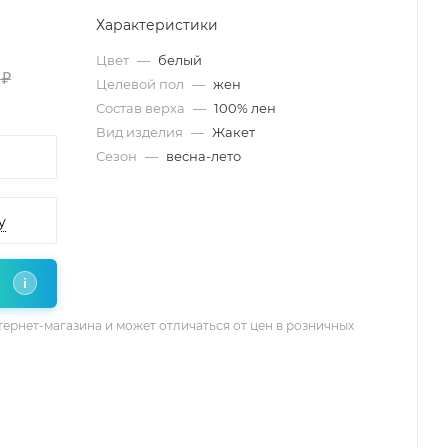
Характеристики
Цвет
—
белый
 ₽
Целевой пол
—
жен
Состав верха
—
100% лен
Вид изделия
—
Жакет
Сезон
—
весна-лето
у
i
тернет-магазина и может отличаться от цен в розничных