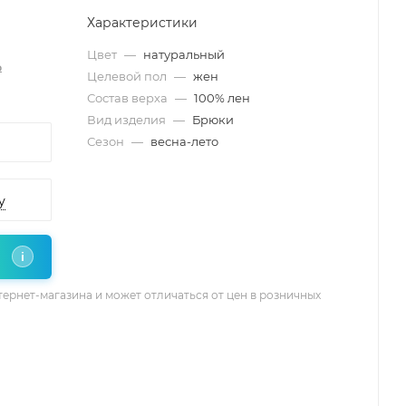
Характеристики
Цвет
—
натуральный
₽
Целевой пол
—
жен
Состав верха
—
100% лен
Вид изделия
—
Брюки
Сезон
—
весна-лето
у
i
тернет-магазина и может отличаться от цен в розничных