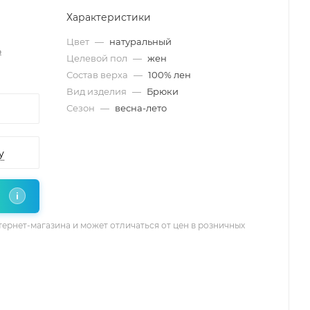
Характеристики
Цвет
—
натуральный
₽
Целевой пол
—
жен
Состав верха
—
100% лен
Вид изделия
—
Брюки
Сезон
—
весна-лето
у
i
тернет-магазина и может отличаться от цен в розничных